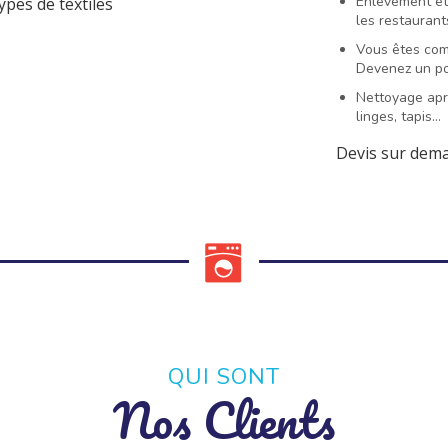
Enlèvement et l
ypes de textiles
les restaurant
Vous êtes comm
Devenez un po
Nettoyage aprè
linges, tapis…
Devis sur dem
QUI SONT
Nos Clients