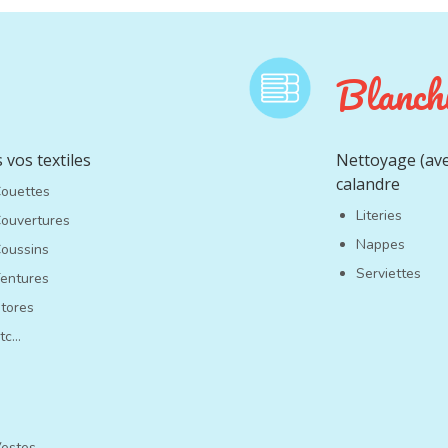
Blanchi
 vos textiles
Nettoyage (ave
calandre
ouettes
Literies
ouvertures
Nappes
oussins
Serviettes
entures
tores
tc…
estes