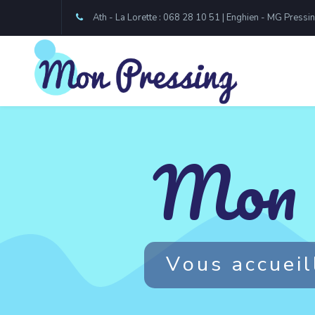
Ath - La Lorette : 068 28 10 51 | Enghien - MG Pressi
Mon 
V
o
u
s
a
c
c
u
e
i
l