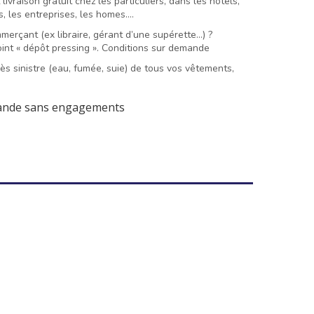
ivraison gratuit chez les particuliers, dans les hôtels,
s, les entreprises, les homes….
erçant (ex libraire, gérant d’une supérette…) ?
int « dépôt pressing ». Conditions sur demande
s sinistre (eau, fumée, suie) de tous vos vêtements,
ande sans engagements