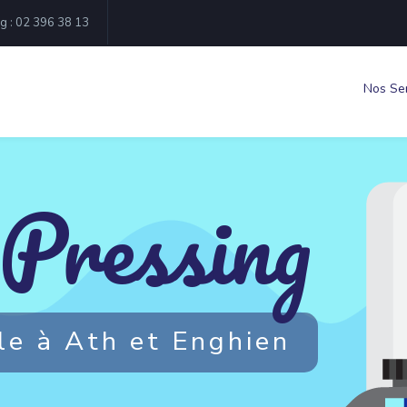
ng : 02 396 38 13
Nos Se
Pressing
l
e
à
A
t
h
e
t
E
n
g
h
i
e
n