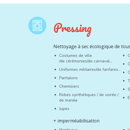
Pressing
Nettoyage à sec écologique de tous
Costumes de ville
C
/de cérémonies/de carnaval…
C
Uniformes militaires/de fanfares…
C
Pantalons
T
Chemisiers
S
Robes synthétiques / de soirée /
E
de mariée
Jupes
+ imperméabilisation
Manteaux
V